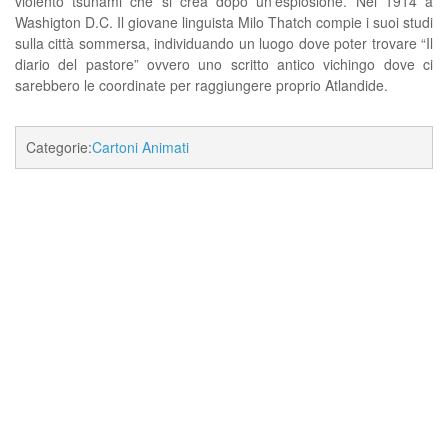
violento tsunami che si crea dopo un'esplosione. Nel 1914 a
Washigton D.C. Il giovane linguista Milo Thatch compie i suoi studi
sulla città sommersa, individuando un luogo dove poter trovare “Il
diario del pastore” ovvero uno scritto antico vichingo dove ci
sarebbero le coordinate per raggiungere proprio Atlandide.
Categorie:
Cartoni Animati