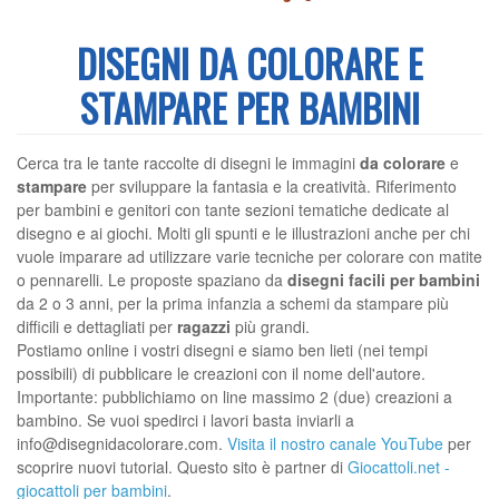
DISEGNI DA COLORARE E
STAMPARE PER BAMBINI
Cerca tra le tante raccolte di disegni le immagini
da colorare
e
stampare
per sviluppare la fantasia e la creatività. Riferimento
per bambini e genitori con tante sezioni tematiche dedicate al
disegno e ai giochi. Molti gli spunti e le illustrazioni anche per chi
vuole imparare ad utilizzare varie tecniche per colorare con matite
o pennarelli. Le proposte spaziano da
disegni facili per bambini
da 2 o 3 anni, per la prima infanzia a schemi da stampare più
difficili e dettagliati per
ragazzi
più grandi.
Postiamo online i vostri disegni e siamo ben lieti (nei tempi
possibili) di pubblicare le creazioni con il nome dell'autore.
Importante: pubblichiamo on line massimo 2 (due) creazioni a
bambino. Se vuoi spedirci i lavori basta inviarli a
info@disegnidacolorare.com.
Visita il nostro canale YouTube
per
scoprire nuovi tutorial. Questo sito è partner di
Giocattoli.net -
giocattoli per bambini
.