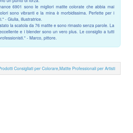
no un punto di forza.
ance 6901 sono le migliori matite colorate che abbia mai
colori sono vibranti e la mina è morbidissima. Perfette per i
i." - Giulia, illustratrice.
stato la scatola da 76 matite e sono rimasto senza parole. La
 eccellente e i blender sono un vero plus. Le consiglio a tutti
 professionisti." - Marco, pittore.
Prodotti Consigliati per Colorare
,
Matite Professionali per Artisti