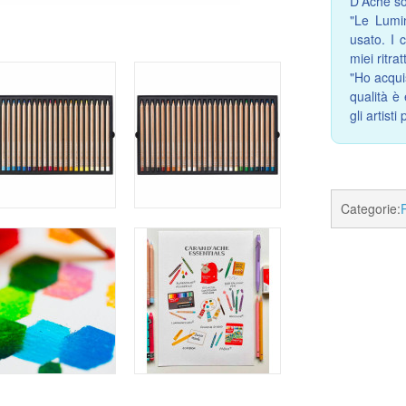
D'Ache so
"Le Lumin
usato. I 
miei ritratt
"Ho acqui
qualità è
gli artisti
Categorie: