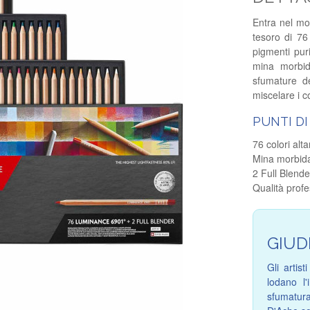
Entra nel mo
tesoro di 76
pigmenti puri
mina morbid
sfumature de
miscelare i c
PUNTI DI
76 colori alt
Mina morbida
2 Full Blende
Qualità profe
GIUD
Gli arti
lodano l'
sfumatura